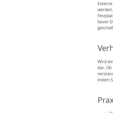
Externe
werden.
Festplat
bevor D
geschaf
Verh
Wird ei
dar. Ob
verstän
indem S
Prax