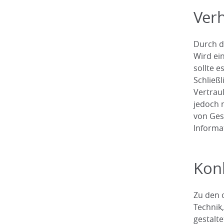
Verh
Durch d
Wird ei
sollte e
Schließ
Vertrau
jedoch 
von Ges
Informa
Kon
Zu den 
Technik
gestalte