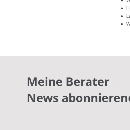
V
H
L
W
Meine Berater
News abonnieren