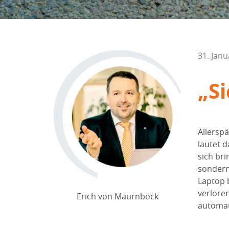
31. Janu
„S
Allersp
lautet d
sich bri
sondern
Laptop 
verlore
Erich von Maurnböck
automat