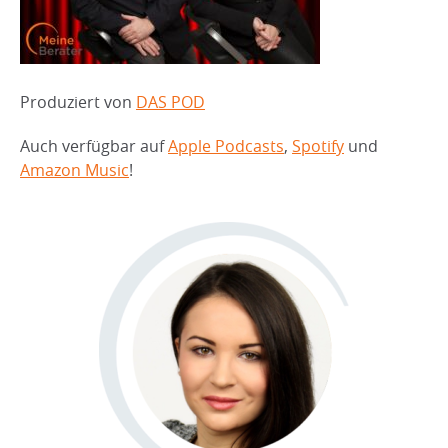
Produziert von
DAS POD
Auch verfügbar auf
Apple Podcasts
,
Spotify
und
Amazon Music
!