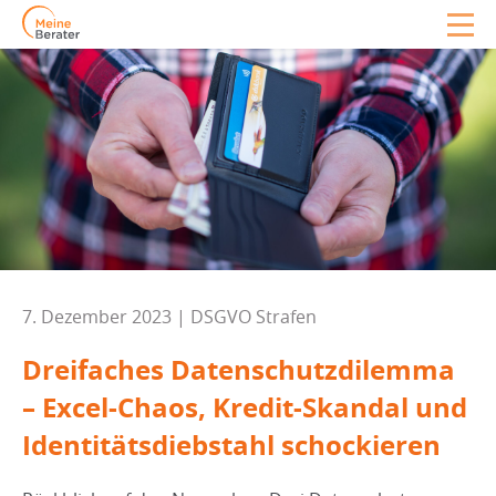
7. Dezember 2023 | DSGVO Strafen
Dreifaches Datenschutzdilemma
– Excel-Chaos, Kredit-Skandal und
Identitätsdiebstahl schockieren