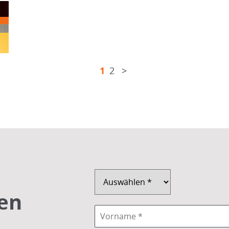
1
2
>
en